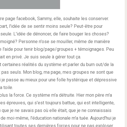
otre page facebook, Sammy, elle, souhaite les conserver.
rt, l'idée de se sentir moins seule? Peut-être pour
 seule. L'idée de dénoncer, de faire bouger les choses?
émoigné? Personne n'ose se mouiller, même de manière
l'aide pour tenir blog/page/groupes + témoignages. Peu
it en privé. Je suis seule à gérer tout ça.
 certaines réalités du système et parler du burn out/de la
t pas seuls. Mon blog, ma page, mes groupes ne sont que
i je passe au mieux pour une folle hystérique et dépressive
a toile.
 plus la force. Ce système m'a détruite. Hier mon père m'a
r des épreuves, qui s'est toujours battue, qui est intelligente,
ndu que je ne savais pas où elle était, que je ne connaissais
 de moi-même, l'éducation nationale m'a tuée. Aujourd'hui je
utilisant toutes ses dernières forces pour ne pas exploser.