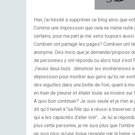
Hier, j'ai hésité à supprimer ce blog ainsi que n
Comme une impression que cela ne mène nulle pa
certains, pour ma part je me sens toujours aussi
Combien ont partagé les pages? Combien ont t
anonyme. Des mois que je demande/propose de 
de personnes y ont répondu ou alors tout s'est fa
J'avais deux buts : dénoncer les incohérences et
dépression pour montrer aux gens qu'ils ne son
des aiguilles dans une botte de foin, quant à mo
en train de pleurer et étaler toute sa misère sur l
A quoi bon continuer? Je suis seule et je n'en ai
dit qu'il tenait à "sa fille qui a réussi à traverse
qui a les capacités d'aller loin"... Je lui ai répo
plus cette personne, je ne suis plus que l'ombre
ne suis plus qu'une loque ravagée par la haine, 